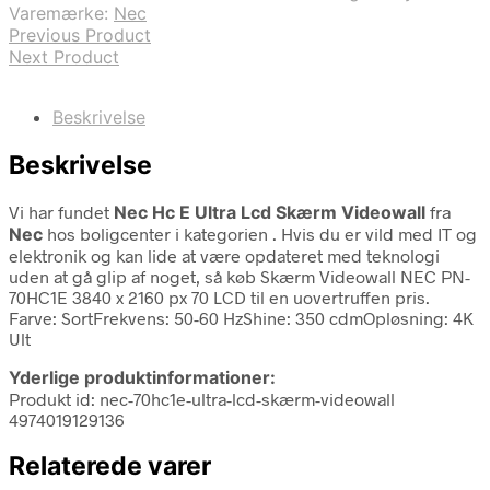
Varemærke:
Nec
Previous Product
Next Product
Beskrivelse
Beskrivelse
Vi har fundet
Nec Hc E Ultra Lcd Skærm Videowall
fra
Nec
hos boligcenter i kategorien
. Hvis du er vild med IT og
elektronik og kan lide at være opdateret med teknologi
uden at gå glip af noget, så køb Skærm Videowall NEC PN-
70HC1E 3840 x 2160 px 70 LCD til en uovertruffen pris.
Farve: SortFrekvens: 50-60 HzShine: 350 cdmOpløsning: 4K
Ult
Yderlige produktinformationer:
Produkt id: nec-70hc1e-ultra-lcd-skærm-videowall
4974019129136
Relaterede varer