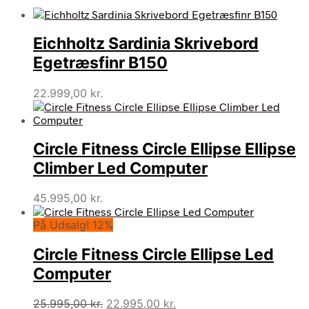
Eichholtz Sardinia Skrivebord
Egetræsfinr B150
22.999,00
kr.
Circle Fitness Circle Ellipse Ellipse
Climber Led Computer
45.995,00
kr.
På Udsalg! 12%
Circle Fitness Circle Ellipse Led
Computer
Den
Den
25.995,00
kr.
22.995,00
kr.