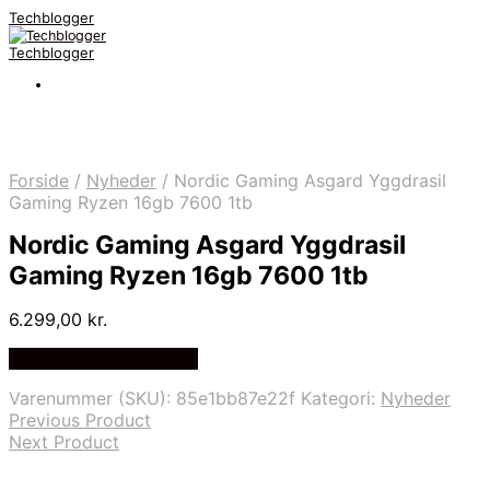
Techblogger
Techblogger
Forside
/
Nyheder
/
Nordic Gaming Asgard Yggdrasil
Gaming Ryzen 16gb 7600 1tb
Nordic Gaming Asgard Yggdrasil
Gaming Ryzen 16gb 7600 1tb
6.299,00
kr.
Bedste Pris Fundet Her
Varenummer (SKU):
85e1bb87e22f
Kategori:
Nyheder
Previous Product
Next Product