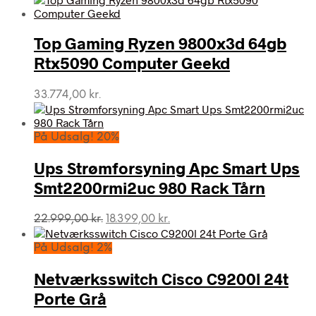
Top Gaming Ryzen 9800x3d 64gb
Rtx5090 Computer Geekd
33.774,00
kr.
På Udsalg! 20%
Ups Strømforsyning Apc Smart Ups
Smt2200rmi2uc 980 Rack Tårn
Den
Den
22.999,00
kr.
18.399,00
kr.
oprindelige
aktuelle
pris
pris
På Udsalg! 2%
var:
er:
22.999,00 kr..
18.399,00 kr..
Netværksswitch Cisco C9200l 24t
Porte Grå