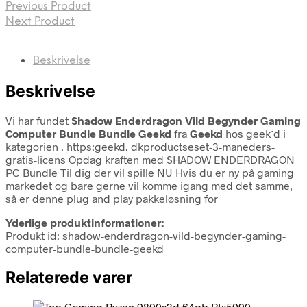
Previous Product
Next Product
Beskrivelse
Beskrivelse
Vi har fundet
Shadow Enderdragon Vild Begynder Gaming
Computer Bundle Bundle Geekd
fra
Geekd
hos geek´d i
kategorien
. https:geekd. dkproductseset-3-maneders-
gratis-licens Opdag kraften med SHADOW ENDERDRAGON
PC Bundle Til dig der vil spille NU Hvis du er ny på gaming
markedet og bare gerne vil komme igang med det samme,
så er denne plug and play pakkeløsning for
Yderlige produktinformationer:
Produkt id: shadow-enderdragon-vild-begynder-gaming-
computer-bundle-bundle-geekd
Relaterede varer