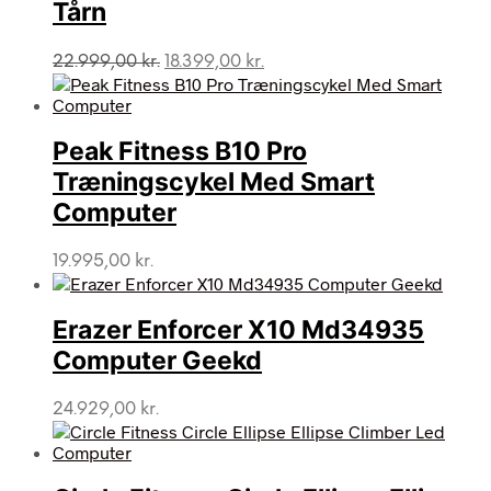
Tårn
Den
Den
22.999,00
kr.
18.399,00
kr.
oprindelige
aktuelle
pris
pris
var:
er:
Peak Fitness B10 Pro
22.999,00 kr..
18.399,00 kr..
Træningscykel Med Smart
Computer
19.995,00
kr.
Erazer Enforcer X10 Md34935
Computer Geekd
24.929,00
kr.