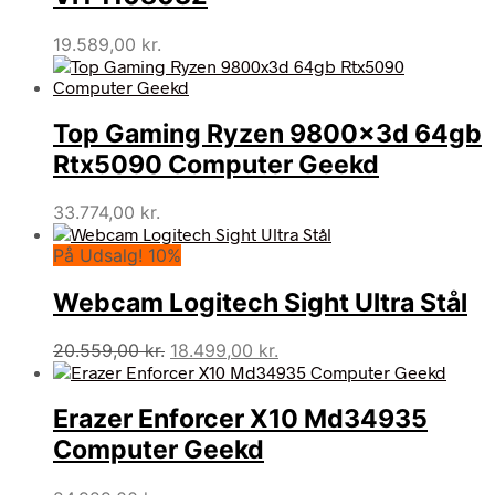
19.589,00
kr.
Top Gaming Ryzen 9800x3d 64gb
Rtx5090 Computer Geekd
33.774,00
kr.
På Udsalg! 10%
Webcam Logitech Sight Ultra Stål
Den
Den
20.559,00
kr.
18.499,00
kr.
oprindelige
aktuelle
pris
pris
Erazer Enforcer X10 Md34935
var:
er:
20.559,00 kr..
18.499,00 kr..
Computer Geekd