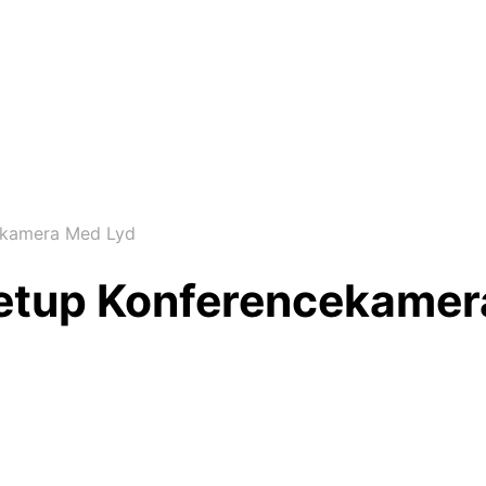
ekamera Med Lyd
tup Konferencekamer