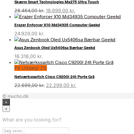
Skærm Smart Technologies Mx275 Ultra Touch
Den
Den
28.464,00
kr.
18.699,00
kr.
oprindelige
aktuelle
pris
pris
Erazer Enforcer X10 Md34935 Computer Geekd
var:
er:
24.929,00
kr.
28.464,00 kr..
18.699,00 kr..
Asus Zenbook Oled Ux5406sa Bærbar Geekd
18.318,00
kr.
På Udsalg! 2%
Netværksswitch Cisco C9200l 24t Porte Grå
Den
Den
22.699,00
kr.
22.299,00
kr.
oprindelige
aktuelle
© mucho.dk
pris
pris
×
var:
er:
22.699,00 kr..
22.299,00 kr..
×
What are you looking for?