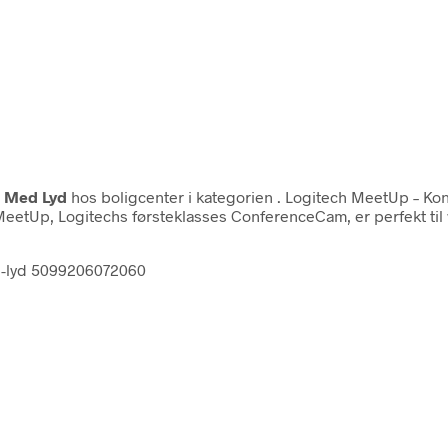
 Med Lyd
hos boligcenter i kategorien
. Logitech MeetUp – Ko
MeetUp, Logitechs førsteklasses ConferenceCam, er perfekt til 
d-lyd 5099206072060