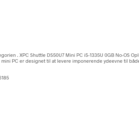
tegorien
. XPC Shuttle DS50U7 Mini PC i5-1335U 0GB No-OS Opl
 mini PC er designet til at levere imponerende ydeevne til b
6185