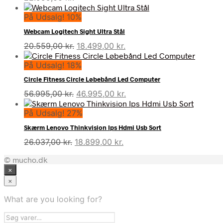
På Udsalg! 10%
Webcam Logitech Sight Ultra Stål
Den
Den
20.559,00
kr.
18.499,00
kr.
oprindelige
aktuelle
På Udsalg! 18%
pris
pris
var:
er:
Circle Fitness Circle Løbebånd Led Computer
20.559,00 kr..
18.499,00 kr..
Den
Den
56.995,00
kr.
46.995,00
kr.
oprindelige
aktuelle
På Udsalg! 27%
pris
pris
var:
er:
Skærm Lenovo Thinkvision Ips Hdmi Usb Sort
56.995,00 kr..
46.995,00 kr..
Den
Den
26.037,00
kr.
18.899,00
kr.
oprindelige
aktuelle
© mucho.dk
pris
pris
×
var:
er:
26.037,00 kr..
18.899,00 kr..
×
What are you looking for?