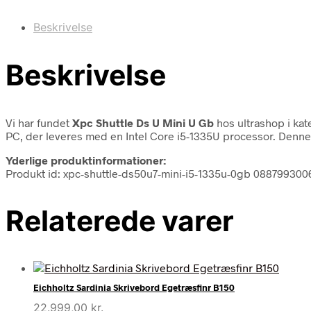
Beskrivelse
Beskrivelse
Vi har fundet
Xpc Shuttle Ds U Mini U Gb
hos ultrashop i ka
PC, der leveres med en Intel Core i5-1335U processor. Denne
Yderlige produktinformationer:
Produkt id: xpc-shuttle-ds50u7-mini-i5-1335u-0gb 088799300
Relaterede varer
Eichholtz Sardinia Skrivebord Egetræsfinr B150
22.999,00
kr.