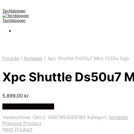
Techblogger
Techblogger
Forside
/
Nyheder
/
Xpc Shuttle Ds50u7 Mini 1335u 0gb
Xpc Shuttle Ds50u7 M
5.899,00
kr.
Bedste Pris Fundet Her
Varenummer (SKU):
0887993006185
Kategori:
Nyheder
Previous Product
Next Product